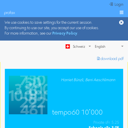
 Login
profax

We use cookies to save settings for the current session.
By continuing to use our site, you accept our use of cookies.
For more information, see our
Privacy Policy
.
Schweiz
︎ download pdf
Harriet Bünzli, Beni Aeschlimann
tempo60 10’000
Private sFr. 5.25