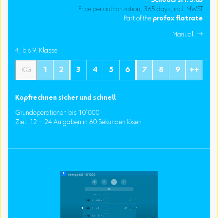
Schools
sFr.
3.05
Price per authorization, 365 days, incl. MWST
Part of the
profax flatrate
Manual 
4. bis 9. Klasse
KG
1
2
3
4
5
6
7
8
9
++
Kopfrechnen sicher und schnell
Grundoperationen bis 10’000
Ziel: 12 – 24 Aufgaben in 60 Sekunden lösen