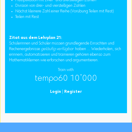
Multiplikation mit zwei- und dreistelligen Zahlen
Division von drei- und vierstelligen Zahlen
Nächst kleinere Zahl einer Reihe (Vorübung Teilen mit Rest)
Teilen mit Rest
Zitat aus dem Lehrplan 21:
Schülerinnen und Schüler müssen grundlegende Einsichten und
Rechenergebnisse
geläufig verfügbar
haben ... Wiederholen, sich
erinnern, automatisieren und trainieren gehören ebenso zum
Mathematiklernen wie erforschen und argumentieren.
Train with
tempo60 10’000
Login
|
Register