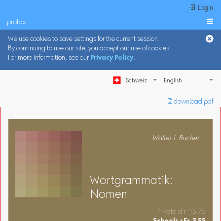
 Login
profax

We use cookies to save settings for the current session.
By continuing to use our site, you accept our use of cookies.
For more information, see our
Privacy Policy
.
Schweiz
︎ download pdf
Walter J. Bucher
Wortgrammatik:
Nomen
Private sFr. 15.75