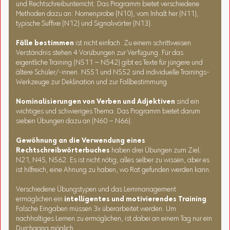
und Rechtschreibunterricht. Das Programm bietet verschiedene
Methoden dazu an: Nomenprobe (N10), vom Inhalt her (N11),
typische Suffixe (N12) und Signalwörter (N13).
Fälle bestimmen
ist nicht einfach. Zu einem schrittweisen
Verständnis stehen 4 Vorübungen zur Verfügung. Für das
eigentliche Training (N511 – N542) gibt es Texte für jüngere und
ältere Schüler/-innen. N551 und N552 sind individuelle Trainings-
Werkzeuge zur Deklination und zur Fallbestimmung.
Nominalisierungen von Verben und Adjektiven
sind ein
wichtiges und schwieriges Thema. Das Programm bietet darum
sieben Übungen dazu an (N60 – N66).
Gewöhnung an die Verwendung eines
Rechtschreibwörterbuches
haben drei Übungen zum Ziel:
N21, N45, N562. Es ist nicht nötig, alles selber zu wissen, aber es
ist hilfreich, eine Ahnung zu haben, wo Rat gefunden werden kann.
Verschiedene Übungstypen und das Lernmanagement
ermäglichen ein
intelligentes und motivierendes Training
.
Falsche Eingaben müssen 3x überarbeitet werden. Um
nachhaltiges Lernen zu ermöglichen, ist dabei an einem Tag nur ein
Durchgang möglich.