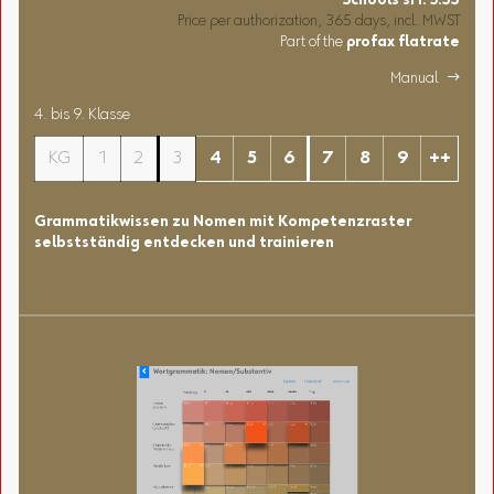
Schools
sFr.
3.55
Price per authorization, 365 days, incl. MWST
Part of the
profax flatrate
Manual 
4. bis 9. Klasse
KG
1
2
3
4
5
6
7
8
9
++
Grammatikwissen zu Nomen mit Kompetenzraster
selbstständig entdecken und trainieren