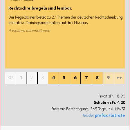
Rechtschreibregeln sind lernbar.
Der Regeltrainer bietet zu 27 Themen der deutschen Rechtschreibung
interaktive Trainingsmaterialien auf drei Niveaus.
→ weitere Informationen
KG
1
2
3
4
5
6
7
8
9
++
Privat sFr. 18.90
Schulen
sFr.
4.20
Preis pro Berechtigung, 365 Tage, inkl. MWST
Teil der
profax Flatrate