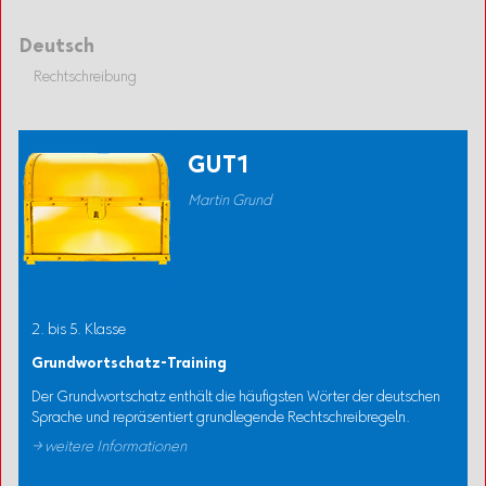
Deutsch
Rechtschreibung
GUT1
Martin Grund
2. bis 5. Klasse
Grundwortschatz-Training
Der Grundwortschatz enthält die häufigsten Wörter der deutschen
Sprache und repräsentiert grundlegende Rechtschreibregeln.
→ weitere Informationen