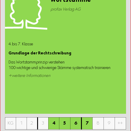
Wortstämme
profax Verlag AG
4.bis 7. Klasse
Grundlage der Rechtschreibung
Das Wortstammprinzip verstehen
100 wichtige und schwierige Stämme systematisch trainieren
→ weitere Informationen
KG
1
2
3
4
5
6
7
8
9
++