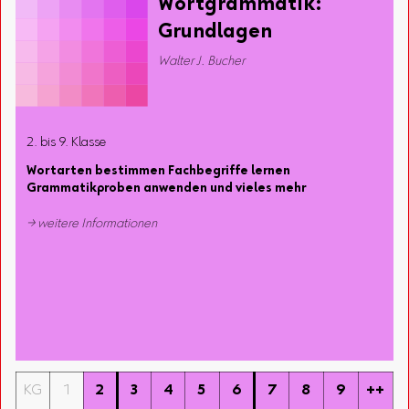
Wortgrammatik:
Grundlagen
Walter J. Bucher
2. bis 9. Klasse
Wortarten bestimmen Fachbegriffe lernen
Grammatikproben anwenden und vieles mehr
→ weitere Informationen
KG
1
2
3
4
5
6
7
8
9
++