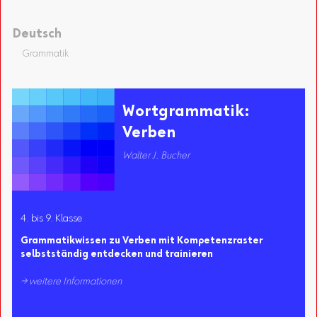
Deutsch
Grammatik
Wortgrammatik:
Verben
Walter J. Bucher
4. bis 9. Klasse
Grammatikwissen zu Verben mit Kompetenzraster
selbstständig entdecken und trainieren
→ weitere Informationen