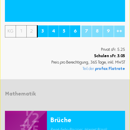
KG
1
2
3
4
5
6
7
8
9
++
Privat sFr. 5.25
Schulen
sFr.
3.05
Preis pro Berechtigung, 365 Tage, inkl. MWST
Teil der
profax Flatrate
Mathematik
Brüche
René Fehr-Biscioni, Harriet Bünzli