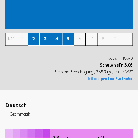
KG
1
2
3
4
5
6
7
8
9
++
Privat sFr. 18.90
Schulen
sFr.
3.05
Preis pro Berechtigung, 365 Tage, inkl. MWST
Teil der
profax Flatrate
Deutsch
Grammatik