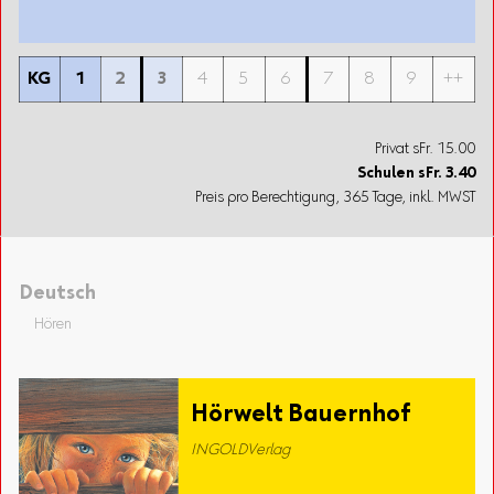
KG
1
2
3
4
5
6
7
8
9
++
Privat sFr. 15.00
Schulen
sFr.
3.40
Preis pro Berechtigung, 365 Tage, inkl. MWST
Deutsch
Hören
Hörwelt Bauernhof
INGOLDVerlag