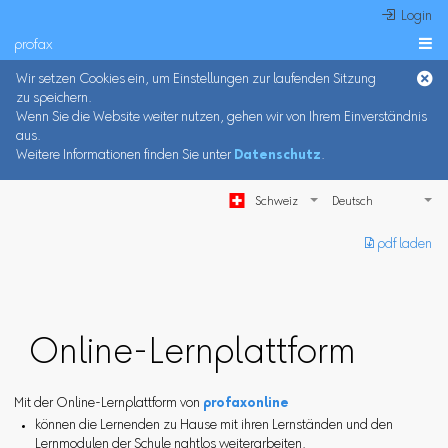
 Login
profax

Wir setzen Cookies ein, um Einstellungen zur laufenden Sitzung
zu speichern.
Wenn Sie die Website weiter nutzen, gehen wir von Ihrem Einverständnis
aus.
Weitere Informationen finden Sie unter
Datenschutz
.
Schweiz
︎ pdf laden
Online-Lernplattform
Mit der Online-Lernplattform von
profaxonline
können die Lernenden zu Hause mit ihren Lernständen und den
Lernmodulen der Schule nahtlos weiterarbeiten.