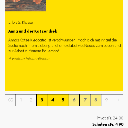
3. bis 5. Klasse
Anna und der Katzendieb
Annas Katze Kleopatra ist verschwunden. Mach dich mit ihr auf die
Suche nach ihrem Liebling und lerne dabei viel Neues zum Leben und
zur Arbeit auf einem Bauernhof.
→ weitere Informationen
KG
1
2
3
4
5
6
7
8
9
++
Privat sFr. 24.00
Schulen
sFr.
4.90