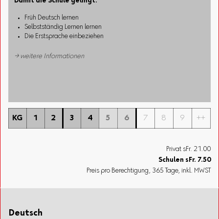
Damit die Schule gelingt:
Früh Deutsch lernen
Selbstständig Lernen lernen
Die Erstsprache einbeziehen
→ weitere Informationen
KG
1
2
3
4
5
6
7
8
9
++
Privat sFr. 21.00
Schulen
sFr.
7.50
Preis pro Berechtigung, 365 Tage, inkl. MWST
Deutsch