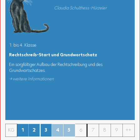
Claudia Schulthess-Hürzeler
1. bis 4. Klasse
Rechtschreib-Start und Grundwortschatz
Ein sorgfältiger Aufbau der Rechtschreibung und des
Grundwortschatzes.
→ weitere Informationen
KG
1
2
3
4
5
6
7
8
9
++