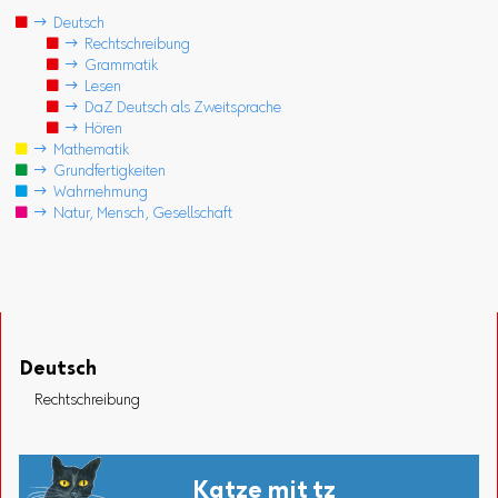

 Deutsch

 Rechtschreibung

 Grammatik

 Lesen

 DaZ Deutsch als Zweitsprache

 Hören

 Mathematik

 Grundfertigkeiten

 Wahrnehmung

 Natur, Mensch, Gesellschaft
Deutsch
Rechtschreibung
Katze mit tz