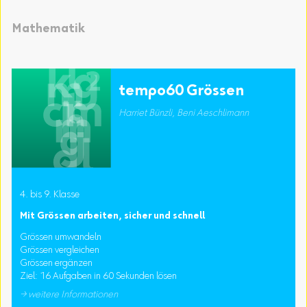
Mathematik
tempo60 Grössen
Harriet Bünzli, Beni Aeschlimann
4. bis 9. Klasse
Mit Grössen arbeiten, sicher und schnell
Grössen umwandeln
Grössen vergleichen
Grössen ergänzen
Ziel: 16 Aufgaben in 60 Sekunden lösen
→ weitere Informationen