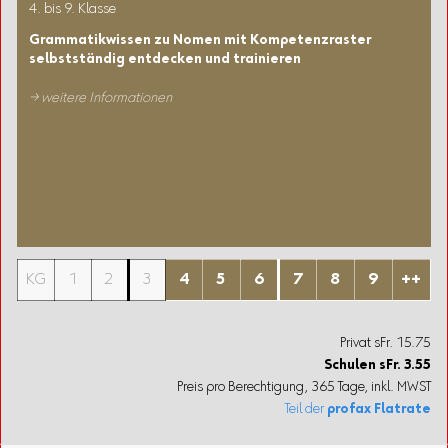
4. bis 9. Klasse
Grammatikwissen zu Nomen mit Kompetenzraster
selbstständig entdecken und trainieren
→ weitere Informationen
KG
1
2
3
4
5
6
7
8
9
++
Privat sFr. 15.75
Schulen
sFr.
3.55
Preis pro Berechtigung, 365 Tage, inkl. MWST
Teil der
profax Flatrate