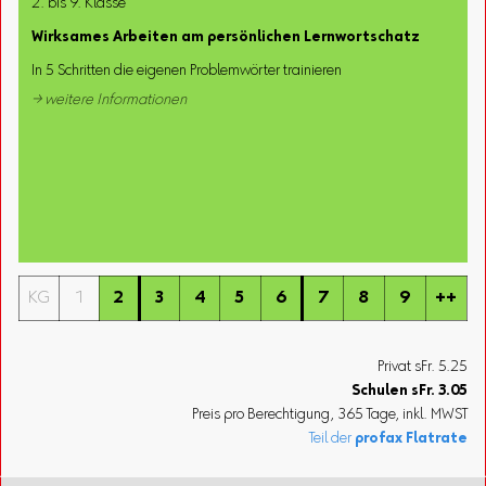
2. bis 9. Klasse
Wirksames Arbeiten am persönlichen Lernwortschatz
In 5 Schritten die eigenen Problemwörter trainieren
→ weitere Informationen
KG
1
2
3
4
5
6
7
8
9
++
Privat sFr. 5.25
Schulen
sFr.
3.05
Preis pro Berechtigung, 365 Tage, inkl. MWST
Teil der
profax Flatrate