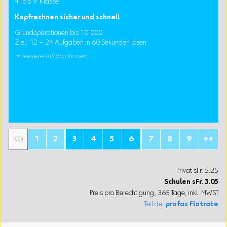
4. bis 9. Klasse
Kopfrechnen sicher und schnell
Grundoperationen bis 10’000
Ziel: 12 – 24 Aufgaben in 60 Sekunden lösen
→ weitere Informationen
KG
1
2
3
4
5
6
7
8
9
++
Privat sFr. 5.25
Schulen
sFr.
3.05
Preis pro Berechtigung, 365 Tage, inkl. MWST
Teil der
profax Flatrate