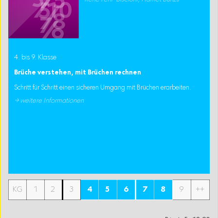
4. bis 9. Klasse
Brüche verstehen, mit Brüchen rechnen
Schritt für Schritt einen sicheren Umgang mit Brüchen erarbeiten.
→ weitere Informationen
KG
1
2
3
4
5
6
7
8
9
++