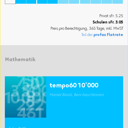
Privat sFr. 5.25
Schulen
sFr.
3.05
Preis pro Berechtigung, 365 Tage, inkl. MWST
Teil der
profax Flatrate
Mathematik
tempo60 10’000
Harriet Bünzli, Beni Aeschlimann