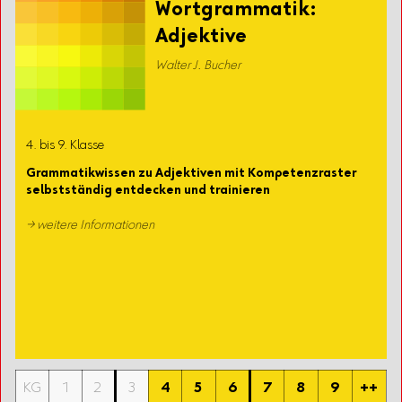
Wortgrammatik:
Adjektive
Walter J. Bucher
4. bis 9. Klasse
Grammatikwissen zu Adjektiven mit Kompetenzraster
selbstständig entdecken und trainieren
→ weitere Informationen
KG
1
2
3
4
5
6
7
8
9
++