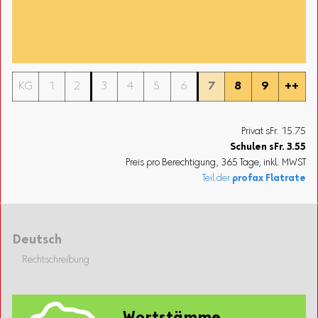
KG
1
2
3
4
5
6
7
8
9
++
Privat sFr. 15.75
Schulen
sFr.
3.55
Preis pro Berechtigung, 365 Tage, inkl. MWST
Teil der
profax Flatrate
Deutsch
Rechtschreibung