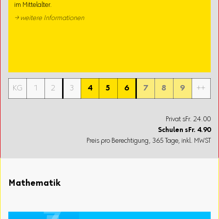
im Mittelalter.
→ weitere Informationen
KG
1
2
3
4
5
6
7
8
9
++
Privat sFr. 24.00
Schulen
sFr.
4.90
Preis pro Berechtigung, 365 Tage, inkl. MWST
Mathematik