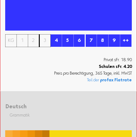
KG
1
2
3
4
5
6
7
8
9
++
Privat sFr. 18.90
Schulen
sFr.
4.20
Preis pro Berechtigung, 365 Tage, inkl. MWST
Teil der
profax Flatrate
Deutsch
Grammatik